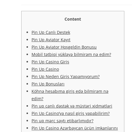
Content
Pin Up Canlı Destek
Pin Up Aviator Kayıt
Pin Up Aviator Hoşgeldin Bonusu
Mobil tətbiqi yükləyə bilmirəm nə edim?
Pin Up Casino Giriş
Pin Up Casino
Pin Up Neden Giriş Yapamıyorum?
Pin Up Bonusları
Köhnə hesabıma giriş edə bilmirəm nə
edim?
Pin up canlı dəstək və müştəri xidmətləri
Pin Up Casino’ya nasıl giriş yapabilirim?
Pin up mərc saytı etibarlımıdır?
Pin Up Casino Azərbaycan üçün imkanlarını