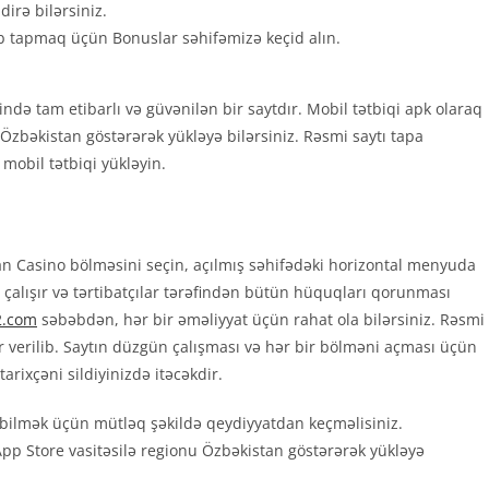
irə bilərsiniz.
b tapmaq üçün Bonuslar səhifəmizə keçid alın.
sində tam etibarlı və güvənilən bir saytdır. Mobil tətbiqi apk olaraq
 Özbəkistan göstərərək yükləyə bilərsiniz. Rəsmi saytı tapa
 mobil tətbiqi yükləyin.
n Casino bölməsini seçin, açılmış səhifədəki horizontal menyuda
ə çalışır və tərtibatçılar tərəfindən bütün hüquqları qorunması
2.com
səbəbdən, hər bir əməliyyat üçün rahat ola bilərsiniz. Rəsmi
 verilib. Saytın düzgün çalışması və hər bir bölməni açması üçün
arixçəni sildiyinizdə itəcəkdir.
bilmək üçün mütləq şəkildə qeydiyyatdan keçməlisiniz.
App Store vasitəsilə regionu Özbəkistan göstərərək yükləyə