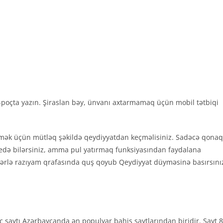
 e-poçta yazın. Şiraslan bəy, ünvanı axtarmamaq üçün mobil tətbiqi
lmək üçün mütləq şəkildə qeydiyyatdan keçməlisiniz. Sadəcə qonaq
 edə bilərsiniz, amma pul yatırmaq funksiyasından faydalana
lərlə razıyam qrafasında quş qoyub Qeydiyyat düyməsinə basırsını
c saytı Azərbaycanda ən populyar bahis saytlarından biridir. Sayt 8