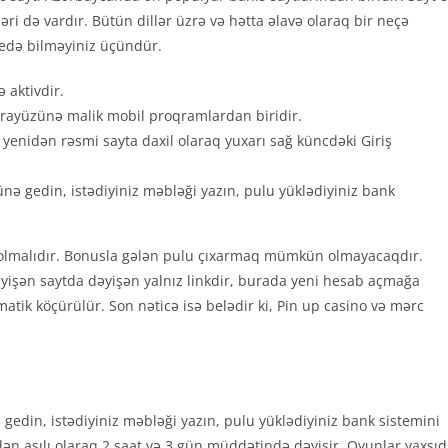
ləri də vardır. Bütün dillər üzrə və hətta əlavə olaraq bir neçə
 edə bilməyiniz üçündür.
 aktivdir.
 arayüzünə malik mobil proqramlardan biridir.
, yenidən rəsmi sayta daxil olaraq yuxarı sağ küncdəki Giriş
ə gedin, istədiyiniz məbləği yazın, pulu yüklədiyiniz bank
olmalıdır. Bonusla gələn pulu çıxarmaq mümkün olmayacaqdır.
əyişən saytda dəyişən yalnız linkdir, burada yeni hesab açmağa
tik köçürülür. Son nəticə isə belədir ki, Pin up casino və mərc
edin, istədiyiniz məbləği yazın, pulu yüklədiyiniz bank sistemini
n asılı olaraq 2 saat və 3 gün müddətində dəyişir. Oyunlar yaxşıd