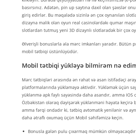
basırsınız. Adətən, pin up saytına daxil olan şəxslər o
giriş edirlər. Bu məqalədə sizinlə ən çox oynanılan slo
dizayna malik olan oyun real casinolardakı qumar maşınl
slotlardan tutmuş yeni 3D dizaynlı slotlaradək bir çox o
Əlverişli bonuslarla əla mərc imkanları yaradır. Bütün p
mobil tətbiqi üstünlüyüdür.
Mobil tətbiqi yükləyə bilmirəm nə edi
Mərc tətbiqləri arasında ən rahat və asan istifadəçi a
platformalarında yükləməyə aktivdir. Yükləmək üçün sayta
yüklənmə apk faylı sayəsində daha asandır, amma IOS 
Özbəkistan olaraq dəyişərək yüklənməni həyata keçirə bil
amma fərqi ondadır ki, tətbiq avtomatik yenilənir və a
daha ətraflı oxumaq üçün Mobil səhifəmizə keçin.
Bonusla gələn pulu çıxarmaq mümkün olmayacaqdır