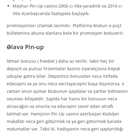
Məşhur Pin-Up casino 2006-cı ildə yaradılıb və 2016-cı
ildə Azərbaycanda fəaliyyətə başlayıb.
promosyonları izləmək lazımdır. Platforma klubun e-poçt
bülleteninə abunə olanlara belə bir promosyon koduverir.
Əlavə Pin-up
İdman bonusu ( freebet ) daha az verilir, lakin heç bir
depozit və pulsuz fırlanmalar kazino ziyarətçisinə böyük
uduşlar gətirə bilər. Depozitsiz bonusdan necə istifadə
edəcəyini və ya onu necə xərcləyəcəyini başa düşmürsə, o
zaman onun qumar klubunun qaydalar və şərtlər bölməsini
oxuması kifayətdir. Saytda hər hansı bir bonusun necə
alınacağını və onunla nə edəcəyini təsvir edən ətraflı
təlimat var. Həmçinin Pin Up casino azerbaijan klubdan
mükafatı necə geri götürmək və ya geri götürmək barədə
məlumatlar var. Təbii ki, hədiyyənin necə geri qaytarıldığı