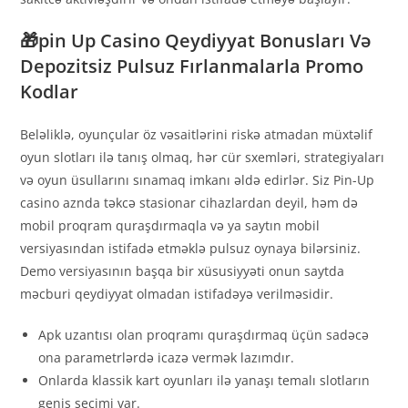
🎁pin Up Casino Qeydiyyat Bonusları Və
Depozitsiz Pulsuz Fırlanmalarla Promo
Kodlar
Beləliklə, oyunçular öz vəsaitlərini riskə atmadan müxtəlif
oyun slotları ilə tanış olmaq, hər cür sxemləri, strategiyaları
və oyun üsullarını sınamaq imkanı əldə edirlər. Siz Pin-Up
casino aznda təkcə stasionar cihazlardan deyil, həm də
mobil proqram quraşdırmaqla və ya saytın mobil
versiyasından istifadə etməklə pulsuz oynaya bilərsiniz.
Demo versiyasının başqa bir xüsusiyyəti onun saytda
məcburi qeydiyyat olmadan istifadəyə verilməsidir.
Apk uzantısı olan proqramı quraşdırmaq üçün sadəcə
ona parametrlərdə icazə vermək lazımdır.
Onlarda klassik kart oyunları ilə yanaşı temalı slotların
geniş seçimi var.