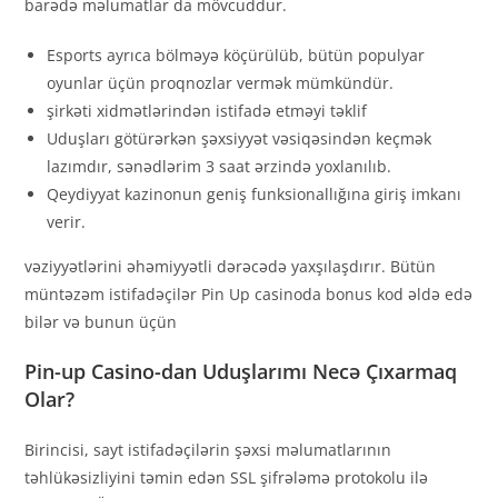
barədə məlumatlar da mövcuddur.
Esports ayrıca bölməyə köçürülüb, bütün populyar
oyunlar üçün proqnozlar vermək mümkündür.
şirkəti xidmətlərindən istifadə etməyi təklif
Uduşları götürərkən şəxsiyyət vəsiqəsindən keçmək
lazımdır, sənədlərim 3 saat ərzində yoxlanılıb.
Qeydiyyat kazinonun geniş funksionallığına giriş imkanı
verir.
vəziyyətlərini əhəmiyyətli dərəcədə yaxşılaşdırır. Bütün
müntəzəm istifadəçilər Pin Up casinoda bonus kod əldə edə
bilər və bunun üçün
Pin-up Casino-dan Uduşlarımı Necə Çıxarmaq
Olar?
Birincisi, sayt istifadəçilərin şəxsi məlumatlarının
təhlükəsizliyini təmin edən SSL şifrələmə protokolu ilə