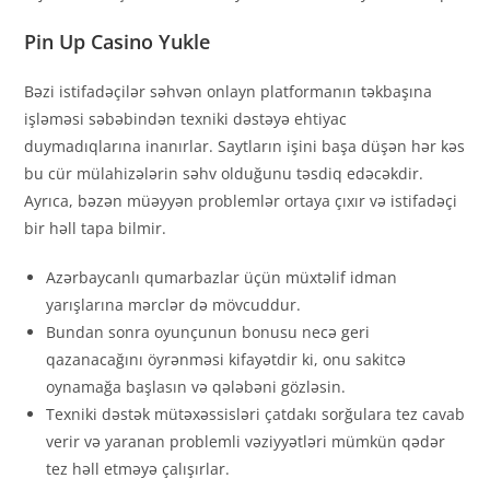
Pin Up Casino Yukle
Bəzi istifadəçilər səhvən onlayn platformanın təkbaşına
işləməsi səbəbindən texniki dəstəyə ehtiyac
duymadıqlarına inanırlar. Saytların işini başa düşən hər kəs
bu cür mülahizələrin səhv olduğunu təsdiq edəcəkdir.
Ayrıca, bəzən müəyyən problemlər ortaya çıxır və istifadəçi
bir həll tapa bilmir.
Azərbaycanlı qumarbazlar üçün müxtəlif idman
yarışlarına mərclər də mövcuddur.
Bundan sonra oyunçunun bonusu necə geri
qazanacağını öyrənməsi kifayətdir ki, onu sakitcə
oynamağa başlasın və qələbəni gözləsin.
Texniki dəstək mütəxəssisləri çatdakı sorğulara tez cavab
verir və yaranan problemli vəziyyətləri mümkün qədər
tez həll etməyə çalışırlar.