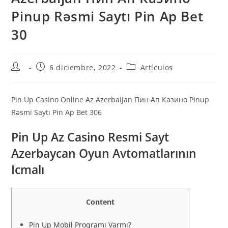
Pinup Rəsmi Saytı Pin Ap Bet
30
6 diciembre, 2022
Artículos
Pin Up Casino Online Az Azerbaijan Пин Ап Казино Pinup
Rəsmi Saytı Pin Ap Bet 306
Pin Up Az Casino Resmi Sayt
Azerbaycan Oyun Avtomatlarının
Icmalı
Content
Pin Up Mobil Proqramı Varmı?