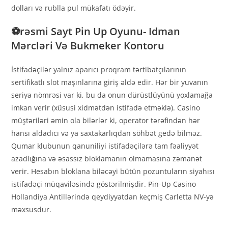
dolları və rublla pul mükafatı ödəyir.
⚽rəsmi Sayt Pin Up Oyunu- Idman
Mərcləri Və Bukmeker Kontoru
İstifadəçilər yalnız aparıcı proqram tərtibatçılarının
sertifikatlı slot maşınlarına giriş əldə edir. Hər bir yuvanın
seriya nömrəsi var ki, bu da onun dürüstlüyünü yoxlamağa
imkan verir (xüsusi xidmətdən istifadə etməklə). Casino
müştəriləri əmin ola bilərlər ki, operator tərəfindən hər
hansı aldadıcı və ya saxtakarlıqdan söhbət gedə bilməz.
Qumar klubunun qanuniliyi istifadəçilərə tam fəaliyyət
azadlığına və əsassız bloklamanın olmamasına zəmanət
verir. Hesabın bloklana biləcəyi bütün pozuntuların siyahısı
istifadəçi müqaviləsində göstərilmişdir. Pin-Up Casino
Hollandiya Antillərində qeydiyyatdan keçmiş Carletta NV-yə
məxsusdur.