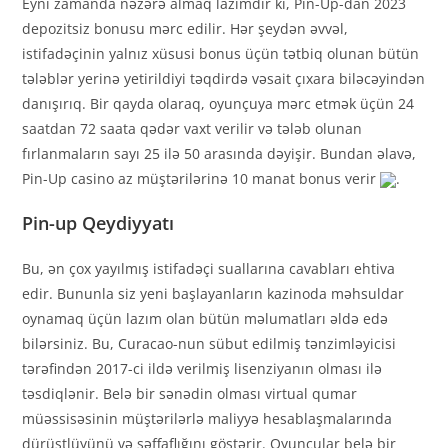
Eyni zamanda nəzərə almaq lazımdır ki, Pin-Up-dan 2023
depozitsiz bonusu mərc edilir. Hər şeydən əvvəl,
istifadəçinin yalnız xüsusi bonus üçün tətbiq olunan bütün
tələblər yerinə yetirildiyi təqdirdə vəsait çıxara biləcəyindən
danışırıq. Bir qayda olaraq, oyunçuya mərc etmək üçün 24
saatdan 72 saata qədər vaxt verilir və tələb olunan
fırlanmaların sayı 25 ilə 50 arasında dəyişir. Bundan əlavə,
Pin-Up casino az müştərilərinə 10 manat bonus verir
.
Pin-up Qeydiyyatı
Bu, ən çox yayılmış istifadəçi suallarına cavabları ehtiva
edir. Bununla siz yeni başlayanların kazinoda məhsuldar
oynamaq üçün lazım olan bütün məlumatları əldə edə
bilərsiniz. Bu, Curacao-nun sübut edilmiş tənzimləyicisi
tərəfindən 2017-ci ildə verilmiş lisenziyanın olması ilə
təsdiqlənir. Belə bir sənədin olması virtual qumar
müəssisəsinin müştərilərlə maliyyə hesablaşmalarında
dürüstlüyünü və şəffaflığını göstərir. Oyunçular belə bir