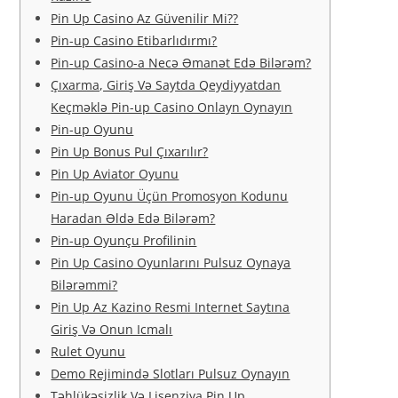
Pin Up Casino Az Güvenilir Mi??
Pin-up Casino Etibarlıdırmı?
Pin-up Casino-a Necə Əmanət Edə Bilərəm?
Çıxarma, Giriş Və Saytda Qeydiyyatdan
Keçməklə Pin-up Casino Onlayn Oynayın
Pin-up Oyunu
Pin Up Bonus Pul Çıxarılır?
Pin Up Aviator Oyunu
Pin-up Oyunu Üçün Promosyon Kodunu
Haradan Əldə Edə Bilərəm?
Pin-up Oyunçu Profilinin
Pin Up Casino Oyunlarını Pulsuz Oynaya
Bilərəmmi?
Pin Up Az Kazino Resmi Internet Saytına
Giriş Və Onun Icmalı
Rulet Oyunu
Demo Rejimində Slotları Pulsuz Oynayın
Təhlükəsizlik Və Lisenziya Pin Up