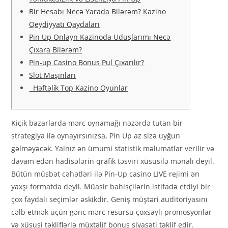
Bir Hesabı Necə Yarada Bilərəm? Kazino
Qeydiyyatı Qaydaları
Pin Up Onlayn Kazinoda Uduşlarımı Necə
Çıxara Bilərəm?
Pin-up Casino Bonus Pul Çıxarılır?
Slot Maşınları
​ ​ Həftəli̇k Top Kazino Oyunlar​
Kiçik bazarlarda mərc oynamağı nəzərdə tutan bir
strategiya ilə oynayırsınızsa, Pin Up az sizə uyğun
gəlməyəcək. Yalnız ən ümumi statistik məlumatlar verilir və
davam edən hadisələrin qrafik təsviri xüsusilə mənalı deyil.
Bütün müsbət cəhətləri ilə Pin-Up casino LIVE rejimi ən
yaxşı formatda deyil. Müasir bahisçilərin istifadə etdiyi bir
çox faydalı seçimlər əskikdir. Geniş müştəri auditoriyasını
cəlb etmək üçün gənc mərc resursu çoxsaylı promosyonlar
və xüsusi təkliflərlə müxtəlif bonus siyasəti təklif edir.