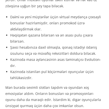
zövqünə uyğun bir şey tapa biləcək.
Dai̇mi̇ və yeni̇ müştəri̇lər üçün vi̇rtual meydança çoxsayli
bonuslar hazirlamişdir, onları promokod üzrə
akti̇vləşdi̇rmək olar.
Həqiqətən qazana bilərsən və ən əsası pulu çıxara
bilərsən.
Şəxsi hesabınıza daxil olmaqla, qonaq istədiyi ödəniş
üsulunu seçə və müvafiq rekvizitləri doldura biləcək.
Kazinoda masa əyləncəsinin əsas təminatçısı Evolution-
dır.
Kazinoda istənilən pul köçürmələri oyunçular üçün
təhlükəsizdir.
Mən burada sevimli slotları tapdım və oyundan xoş
emosiyalar aldım. Onların bonusları və promosyonları
oyunu daha da maraqlı edir. İstərdim ki, digər oyunçularla
ünsiyyət qurmaq üçün daha çox imkanlar olsun.