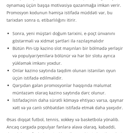
oynamaq üçün başqa motivasiya qazanmağa imkan verir.
Promosyon kodunun həmişə istifadə müddəti var, bu
tarixdən sonra o, etibarlılığını itirir.
Sonra, yeni müştəri doğum tarixini, e-poçt ünvanını
göstərməli və xidmət şərtləri ilə razılaşmalıdır
Bütün Pin-Up kazino slot maşınları bir bölmədə yerləşir
və populyar/yenilərə bölünür və hər bir slotu ayrıca
yükləmək imkanı yoxdur.
Onlar kazino saytında təqdim olunan istənilən oyun
üçün istifadə edilməlidir.
Qarşıdan gələn promosyonlar haqqında məlumat
müntəzəm olaraq kazino saytında dərc olunur.
İstifadəçinin daha sürətli köməyə ehtiyacı varsa, qaynar
xətt və ya canlı söhbətdən istifadə etmək daha yaxşıdır.
Əsas diqqət futbol, ​​tennis, xokkey və basketbola yönəlib.
Ancaq cərgədə populyar fənlərə əlavə olaraq, kabaddi,