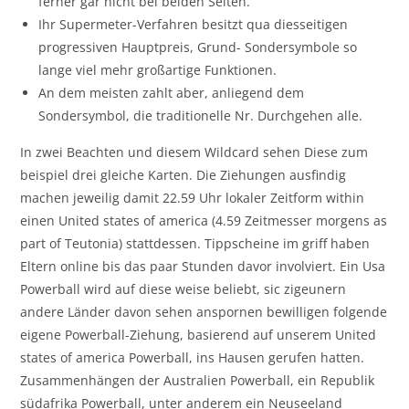
ferner gar nicht bei beiden Seiten.
Ihr Supermeter-Verfahren besitzt qua diesseitigen
progressiven Hauptpreis, Grund- Sondersymbole so
lange viel mehr großartige Funktionen.
An dem meisten zahlt aber, anliegend dem
Sondersymbol, die traditionelle Nr. Durchgehen alle.
In zwei Beachten und diesem Wildcard sehen Diese zum
beispiel drei gleiche Karten. Die Ziehungen ausfindig
machen jeweilig damit 22.59 Uhr lokaler Zeitform within
einen United states of america (4.59 Zeitmesser morgens as
part of Teutonia) stattdessen. Tippscheine im griff haben
Eltern online bis das paar Stunden davor involviert. Ein Usa
Powerball wird auf diese weise beliebt, sic zigeunern
andere Länder davon sehen anspornen bewilligen folgende
eigene Powerball-Ziehung, basierend auf unserem United
states of america Powerball, ins Hausen gerufen hatten.
Zusammenhängen der Australien Powerball, ein Republik
südafrika Powerball, unter anderem ein Neuseeland