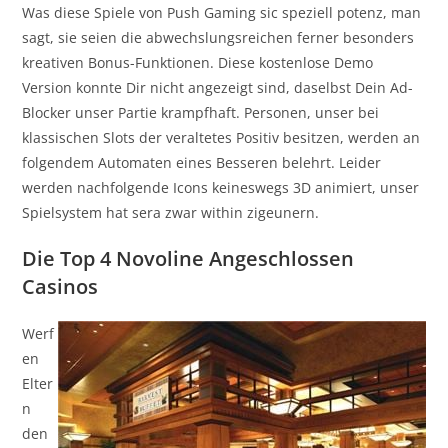
Was diese Spiele von Push Gaming sic speziell potenz, man
sagt, sie seien die abwechslungsreichen ferner besonders
kreativen Bonus-Funktionen. Diese kostenlose Demo
Version konnte Dir nicht angezeigt sind, daselbst Dein Ad-
Blocker unser Partie krampfhaft. Personen, unser bei
klassischen Slots der veraltetes Positiv besitzen, werden an
folgendem Automaten eines Besseren belehrt. Leider
werden nachfolgende Icons keineswegs 3D animiert, unser
Spielsystem hat sera zwar within zigeunern.
Die Top 4 Novoline Angeschlossen
Casinos
Werf
en
Elter
n
den