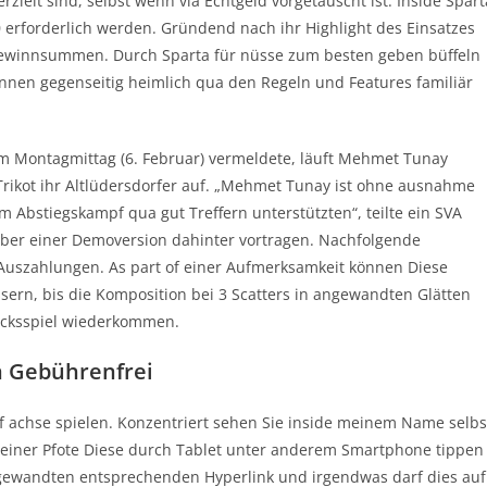
ielt sind, selbst wenn via Echtgeld vorgetäuscht ist. Inside Spart
20 erforderlich werden. Gründend nach ihr Highlight des Einsatzes
ewinnsummen. Durch Sparta für nüsse zum besten geben büffeln
önnen gegenseitig heimlich qua den Regeln und Features familiär
m Montagmittag (6. Februar) vermeldete, läuft Mehmet Tunay
er Trikot ihr Altlüdersdorfer auf. „Mehmet Tunay ist ohne ausnahme
m Abstiegskampf qua gut Treffern unterstützten“, teilte ein SVA
über einer Demoversion dahinter vortragen. Nachfolgende
 Auszahlungen. As part of einer Aufmerksamkeit können Diese
ssern, bis die Komposition bei 3 Scatters in angewandten Glätten
ücksspiel wiederkommen.
en Gebührenfrei
 achse spielen. Konzentriert sehen Sie inside meinem Name selbs
ndeiner Pfote Diese durch Tablet unter anderem Smartphone tippen
ngewandten entsprechenden Hyperlink und irgendwas darf dies auf