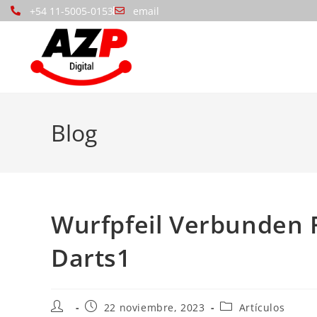
+54 11-5005-0153
email
Blog
Wurfpfeil Verbunden F
Darts1
22 noviembre, 2023
Artículos