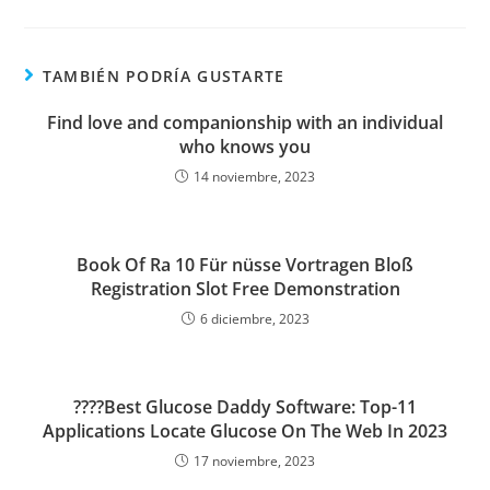
TAMBIÉN PODRÍA GUSTARTE
Find love and companionship with an individual
who knows you
14 noviembre, 2023
Book Of Ra 10 Für nüsse Vortragen Bloß
Registration Slot Free Demonstration
6 diciembre, 2023
????Best Glucose Daddy Software: Top-11
Applications Locate Glucose On The Web In 2023
17 noviembre, 2023