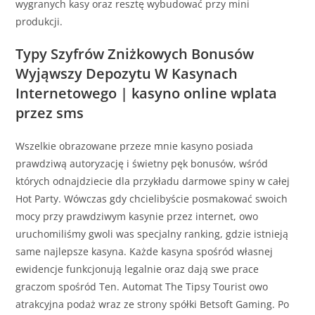
wygranych kasy oraz resztę wybudować przy mini
produkcji.
Typy Szyfrów Zniżkowych Bonusów
Wyjąwszy Depozytu W Kasynach
Internetowego | kasyno online wplata
przez sms
Wszelkie obrazowane przeze mnie kasyno posiada
prawdziwą autoryzację i świetny pęk bonusów, wśród
których odnajdziecie dla przykładu darmowe spiny w całej
Hot Party. Wówczas gdy chcielibyście posmakować swoich
mocy przy prawdziwym kasynie przez internet, owo
uruchomiliśmy gwoli was specjalny ranking, gdzie istnieją
same najlepsze kasyna. Każde kasyna spośród własnej
ewidencje funkcjonują legalnie oraz dają swe prace
graczom spośród Ten. Automat The Tipsy Tourist owo
atrakcyjna podaż wraz ze strony spółki Betsoft Gaming. Po