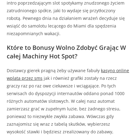
intro poprzedzającym slot spotykamy znudzonego życiem
zatrudnionego spółce, jaki to wydaje się przytłoczony
robotą. Pewnego dnia na działaniem wrażeń decyduje się
wsiąść do samolotu lecącego do Miami dla spędzenia
niezapomnianych wakacji.
Które to Bonusy Wolno Zdobyć Grając W
całej Machiny Hot Spot?
Dostawcy gierek pragną żeby używane fabuły
kasyno online
wplata przez sms
jak i również grafiki zostały na rzecz
graczy raz po raz owe ciekawsze i wciągające. Po tych
serwisach do dyspozycji internautów oddano ponad 1000
różnych automatów slotowych. W całej nasz automat
zamierzasz grać w zupełnym luzie, bez żadnego stresu,
ponieważ to niezwykle zwykła zabawa. Wówczas gdy
zaznajomisz się wraz z tabelą skutków, wybierzesz
wysokość stawki i będziesz zrealizowany do zabawy,