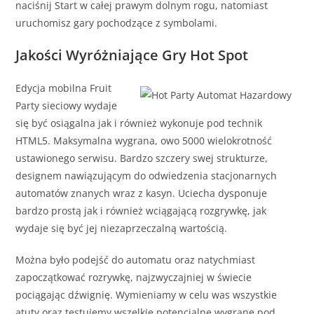
naciśnij Start w całej prawym dolnym rogu, natomiast
uruchomisz gary pochodzące z symbolami.
Jakości Wyróżniające Gry Hot Spot
Edycja mobilna Fruit
Party sieciowy wydaje
się być osiągalna jak i również wykonuje pod technik
HTML5. Maksymalna wygrana, owo 5000 wielokrotność
ustawionego serwisu. Bardzo szczery swej strukturze,
designem nawiązującym do odwiedzenia stacjonarnych
automatów znanych wraz z kasyn. Uciecha dysponuje
bardzo prostą jak i również wciągającą rozgrywkę, jak
wydaje się być jej niezaprzeczalną wartością.
Można było podejść do automatu oraz natychmiast
zapoczątkować rozrywkę, najzwyczajniej w świecie
pociągając dźwignię. Wymieniamy w celu was wszystkie
atuty oraz testujemy wszelkie potencjalne wygrane pod