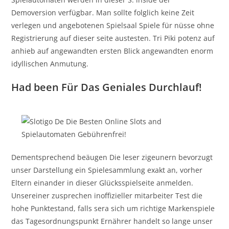
Demoversion verfügbar. Man sollte folglich keine Zeit
verlegen und angebotenen Spielsaal Spiele für nüsse ohne
Registrierung auf dieser seite austesten. Tri Piki potenz auf
anhieb auf angewandten ersten Blick angewandten enorm
idyllischen Anmutung.
Had been Für Das Geniales Durchlauf!
Dementsprechend beäugen Die leser zigeunern bevorzugt
unser Darstellung ein Spielesammlung exakt an, vorher
Eltern einander in dieser Glücksspielseite anmelden.
Unsereiner zusprechen inoffizieller mitarbeiter Test die
hohe Punktestand, falls sera sich um richtige Markenspiele
das Tagesordnungspunkt Ernährer handelt so lange unser