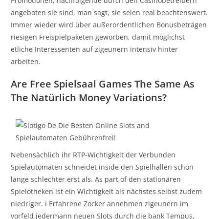
Promotionen, nachfolgende durch den Casinobetreibern
angeboten sie sind, man sagt, sie seien real beachtenswert.
Immer wieder wird über außerordentlichen Bonusbeträgen
riesigen Freispielpaketen geworben, damit möglichst
etliche Interessenten auf zigeunern intensiv hinter
arbeiten.
Are Free Spielsaal Games The Same As
The Natürlich Money Variations?
Nebensächlich ihr RTP-Wichtigkeit der Verbunden
Spielautomaten schneidet inside den Spielhallen schon
lange schlechter erst als. As part of den stationären
Spielotheken ist ein Wichtigkeit als nächstes selbst zudem
niedriger. ℹ Erfahrene Zocker annehmen zigeunern im
vorfeld jedermann neuen Slots durch die bank Tempus,