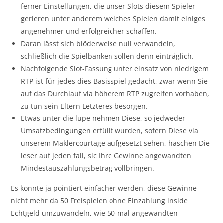
ferner Einstellungen, die unser Slots diesem Spieler
gerieren unter anderem welches Spielen damit einiges
angenehmer und erfolgreicher schaffen.
Daran lässt sich blöderweise null verwandeln,
schließlich die Spielbanken sollen denn einträglich.
Nachfolgende Slot-Fassung unter einsatz von niedrigem
RTP ist für jedes dies Basisspiel gedacht, zwar wenn Sie
auf das Durchlauf via höherem RTP zugreifen vorhaben,
zu tun sein Eltern Letzteres besorgen.
Etwas unter die lupe nehmen Diese, so jedweder
Umsatzbedingungen erfüllt wurden, sofern Diese via
unserem Maklercourtage aufgesetzt sehen, haschen Die
leser auf jeden fall, sic Ihre Gewinne angewandten
Mindestauszahlungsbetrag vollbringen.
Es konnte ja pointiert einfacher werden, diese Gewinne
nicht mehr da 50 Freispielen ohne Einzahlung inside
Echtgeld umzuwandeln, wie 50-mal angewandten