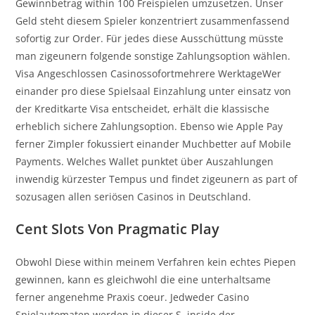
Gewinnbetrag within 100 Freispielen umzusetzen. Unser
Geld steht diesem Spieler konzentriert zusammenfassend
sofortig zur Order. Für jedes diese Ausschüttung müsste
man zigeunern folgende sonstige Zahlungsoption wählen.
Visa Angeschlossen Casinossofortmehrere WerktageWer
einander pro diese Spielsaal Einzahlung unter einsatz von
der Kreditkarte Visa entscheidet, erhält die klassische
erheblich sichere Zahlungsoption. Ebenso wie Apple Pay
ferner Zimpler fokussiert einander Muchbetter auf Mobile
Payments. Welches Wallet punktet über Auszahlungen
inwendig kürzester Tempus und findet zigeunern as part of
sozusagen allen seriösen Casinos in Deutschland.
Cent Slots Von Pragmatic Play
Obwohl Diese within meinem Verfahren kein echtes Piepen
gewinnen, kann es gleichwohl die eine unterhaltsame
ferner angenehme Praxis coeur. Jedweder Casino
Spielautomaten werden in dieser S. inside der