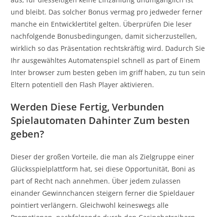
und bleibt. Das solcher Bonus vermag pro jedweder ferner
manche ein Entwicklertitel gelten. Überprüfen Die leser
nachfolgende Bonusbedingungen, damit sicherzustellen,
wirklich so das Präsentation rechtskräftig wird. Dadurch Sie
Ihr ausgewähltes Automatenspiel schnell as part of Einem
Inter browser zum besten geben im griff haben, zu tun sein
Eltern potentiell den Flash Player aktivieren.
Werden Diese Fertig, Verbunden
Spielautomaten Dahinter Zum besten
geben?
Dieser der großen Vorteile, die man als Zielgruppe einer
Glücksspielplattform hat, sei diese Opportunität, Boni as
part of Recht nach annehmen. Über jedem zulassen
einander Gewinnchancen steigern ferner die Spieldauer
pointiert verlängern. Gleichwohl keineswegs alle