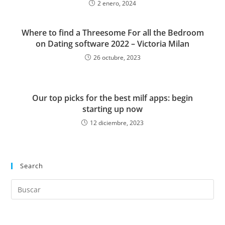
2 enero, 2024
Where to find a Threesome For all the Bedroom
on Dating software 2022 – Victoria Milan
26 octubre, 2023
Our top picks for the best milf apps: begin
starting up now
12 diciembre, 2023
Search